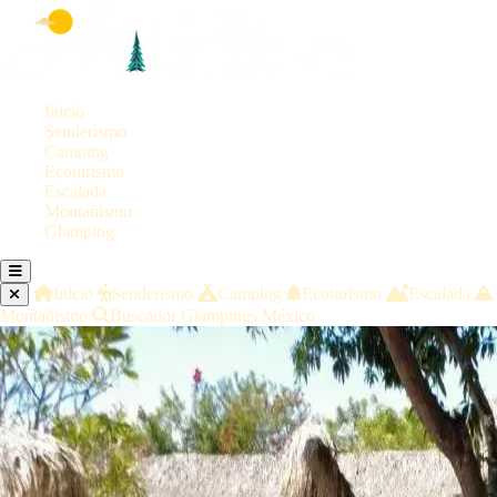
Inicio
Senderismo
Camping
Ecoturismo
Escalada
Montañismo
Glamping
Inicio
Senderismo
Camping
Ecoturismo
Escalada
Montañismo
Buscador Glampings México