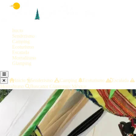
Inicio
Senderismo
Camping
Ecoturismo
Escalada
Montañismo
Glamping
Inicio
Senderismo
Camping
Ecoturismo
Escalada
Montañismo
Buscador Glampings México