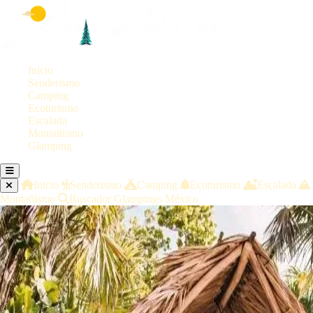
Inicio
Senderismo
Camping
Ecoturismo
Escalada
Montañismo
Glamping
Inicio
Senderismo
Camping
Ecoturismo
Escalada
Montañismo
Buscador Glampings México