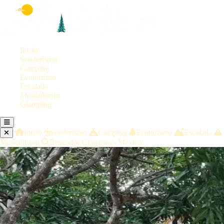
Inicio
Senderismo
Camping
Ecoturismo
Escalada
Montañismo
Glamping
Inicio
Senderismo
Camping
Ecoturismo
Escalada
Montañismo
Buscador Glampings México