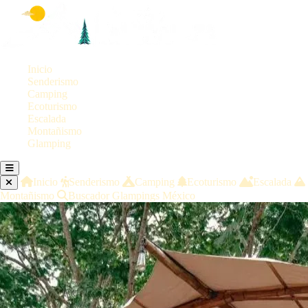
Inicio
Senderismo
Camping
Ecoturismo
Escalada
Montañismo
Glamping
Inicio
Senderismo
Camping
Ecoturismo
Escalada
Montañismo
Buscador Glampings México