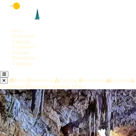
Inicio
Senderismo
Camping
Ecoturismo
Escalada
Montañismo
Glamping
Inicio
Senderismo
Camping
Ecoturismo
Escalada
Montañismo
Buscador Glampings México