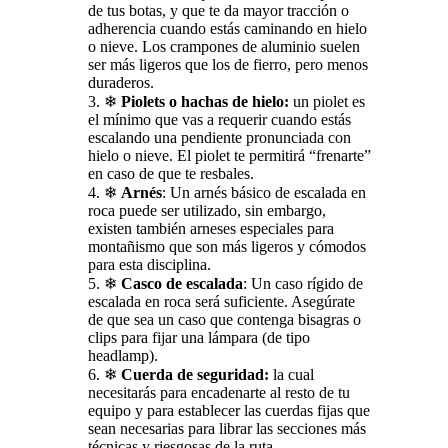
de tus botas, y que te da mayor tracción o
adherencia cuando estás caminando en hielo
o nieve. Los crampones de aluminio suelen
ser más ligeros que los de fierro, pero menos
duraderos.
❄
Piolets o hachas de hielo:
un piolet es
el mínimo que vas a requerir cuando estás
escalando una pendiente pronunciada con
hielo o nieve. El piolet te permitirá “frenarte”
en caso de que te resbales.
❄
Arnés
: Un arnés básico de escalada en
roca puede ser utilizado, sin embargo,
existen también arneses especiales para
montañismo que son más ligeros y cómodos
para esta disciplina.
❄
Casco de escalada
: Un caso rígido de
escalada en roca será suficiente. Asegúrate
de que sea un caso que contenga bisagras o
clips para fijar una lámpara (de tipo
headlamp).
❄
Cuerda de seguridad:
la cual
necesitarás para encadenarte al resto de tu
equipo y para establecer las cuerdas fijas que
sean necesarias para librar las secciones más
técnicas y riesgosas de la ruta.