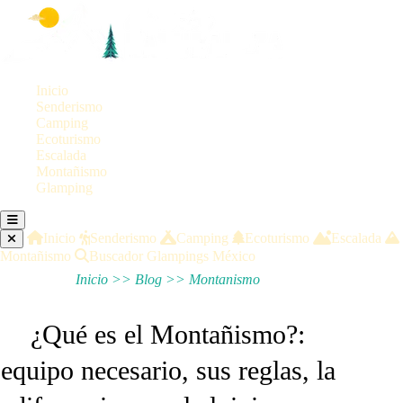
Inicio
Senderismo
Camping
Ecoturismo
Escalada
Montañismo
Glamping
Inicio
Senderismo
Camping
Ecoturismo
Escalada
Montañismo
Buscador Glampings México
Inicio
>>
Blog
>>
Montanismo
¿Qué es el Montañismo?:
equipo necesario, sus reglas, la